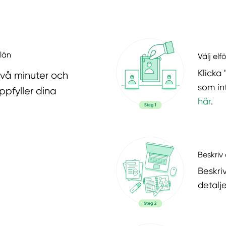
 län
Välj elf
Klicka 
två minuter och
som in
ppfyller dina
här
.
Beskriv 
Beskri
detalje