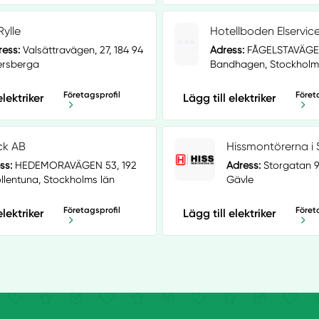
Rylle
Hotellboden Elservic
ress:
Valsättravägen, 27, 184 94
Adress:
FÅGELSTAVÄGEN
ersberga
Bandhagen, Stockholm
Företagsprofil
Föret
elektriker
Lägg till elektriker
ick AB
Hissmontörerna i 
ss:
HEDEMORAVÄGEN 53, 192
Adress:
Storgatan 9
ollentuna, Stockholms län
Gävle
Företagsprofil
Föret
elektriker
Lägg till elektriker