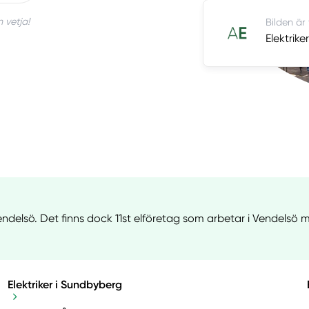
 vetja!
Bilden är
Elektrike
endelsö. Det finns dock 11st elföretag som arbetar i Vendelsö m
Elektriker i Sundbyberg