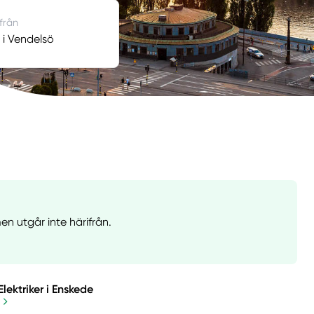
 från
r i Vendelsö
en utgår inte härifrån.
Elektriker i Enskede