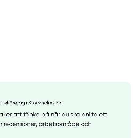
llt
Få hjälp
tt elföretag i Stockholms län
Välj tillvägagångssätt
ker att tänka på när du ska anlita ett
rån recensioner, arbetsområde och