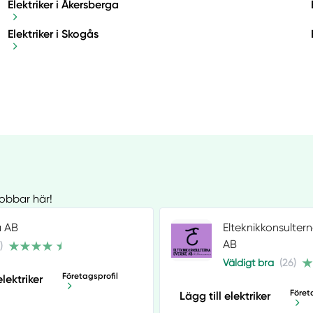
Elektriker i Åkersberga
Elektriker i Skogås
jobbar här!
a AB
Elteknikkonsulter
AB
)
Väldigt bra
(26)
Företagsprofil
elektriker
Föret
Lägg till elektriker