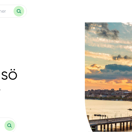
lsö
.