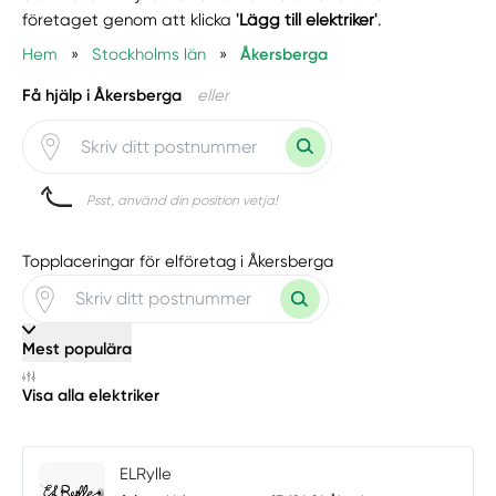
företaget genom att klicka
'Lägg till elektriker'
.
Hem
»
Stockholms län
»
Åkersberga
Få hjälp i Åkersberga
eller
Psst, använd din position vetja!
Topplaceringar för elföretag i Åkersberga
Mest populära
Visa alla elektriker
ELRylle