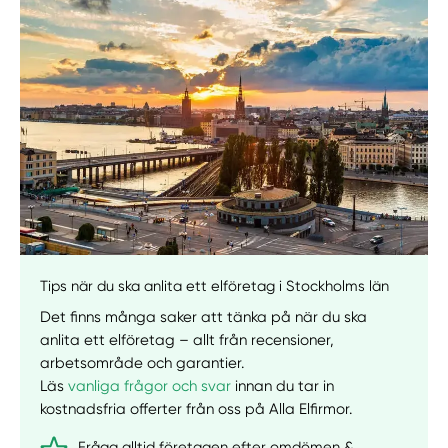
Manuellt
Få hjälp
Tips när du ska anlita ett elföretag i Stockholms län
Välj tillvägagångssätt
Det finns många saker att tänka på när du ska
anlita ett elföretag – allt från recensioner,
arbetsområde och garantier.
Läs
vanliga frågor och svar
innan du tar in
kostnadsfria offerter från oss på Alla Elfirmor.
Fråga alltid företagen efter omdömen &