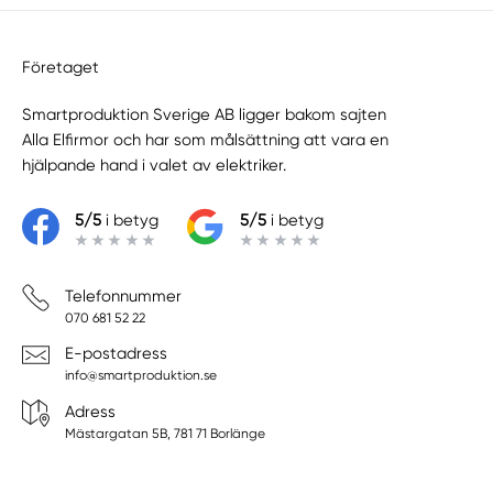
Företaget
Smartproduktion Sverige AB ligger bakom sajten
Alla Elfirmor
och har som målsättning att vara en
hjälpande hand i valet av elektriker.
5/5
i betyg
5/5
i betyg
Telefonnummer
070 681 52 22
E-postadress
info@smartproduktion.se
Adress
Mästargatan 5B, 781 71 Borlänge