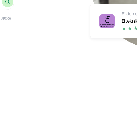
Bilden 
vetja!
Eltekn