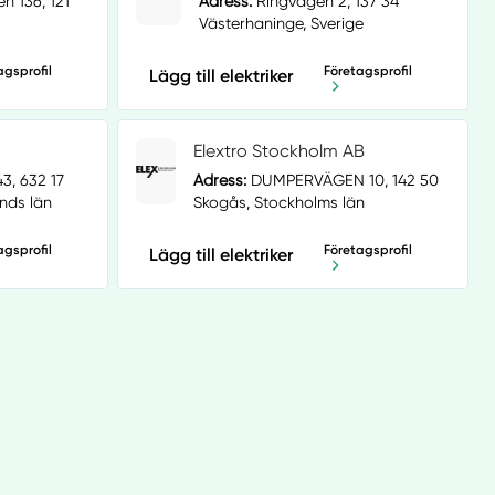
n 136, 121
Adress:
Ringvägen 2, 137 34
Västerhaninge, Sverige
agsprofil
Företagsprofil
Lägg till elektriker
Elextro Stockholm AB
, 632 17
Adress:
DUMPERVÄGEN 10, 142 50
nds län
Skogås, Stockholms län
agsprofil
Företagsprofil
Lägg till elektriker