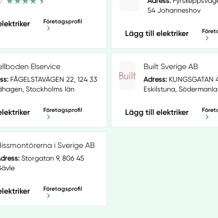
)
Adress:
Fyrskeppsväge
54 Johanneshov
Företagsprofil
elektriker
Föret
Lägg till elektriker
llboden Elservice
Built Sverige AB
ss:
FÅGELSTAVÄGEN 22, 124 33
Adress:
KUNGSGATAN 43
hagen, Stockholms län
Eskilstuna, Södermanla
Företagsprofil
Föret
elektriker
Lägg till elektriker
issmontörerna i Sverige AB
dress:
Storgatan 9, 806 45
ävle
Företagsprofil
elektriker