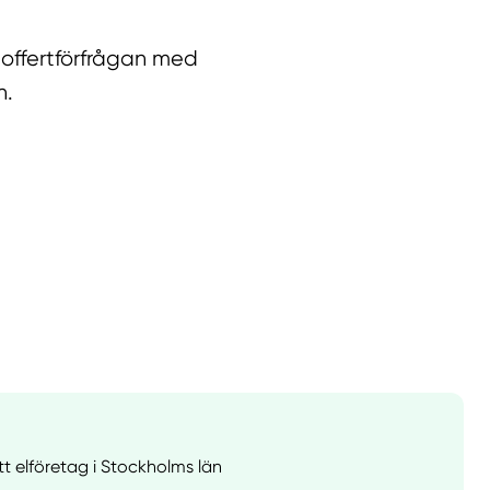
 offertförfrågan med
n.
llt
Få hjälp
tt elföretag i Stockholms län
Välj tillvägagångssätt