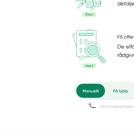
detalje
Få offer
De elf
rådgiv