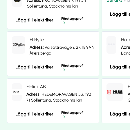
Adress:
KRONOVÄGEN 7, 191 34
Utmärkt
(45
Sollentuna, Stockholms län
Lägg till 
Företagsprofil
Lägg till elektriker
ELRylle
Hote
Adress:
Valsättravägen, 27, 184 94
Adre
Åkersberga
Band
Företagsprofil
Lägg till elektriker
Lägg till 
Elclick AB
H
Adress:
HEDEMORAVÄGEN 53, 192
A
71 Sollentuna, Stockholms län
G
Företagsprofil
Lägg till elektriker
Lägg till 