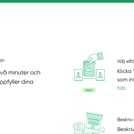
län
Välj elf
Klicka 
två minuter och
som in
ppfyller dina
här
.
Beskriv 
Beskri