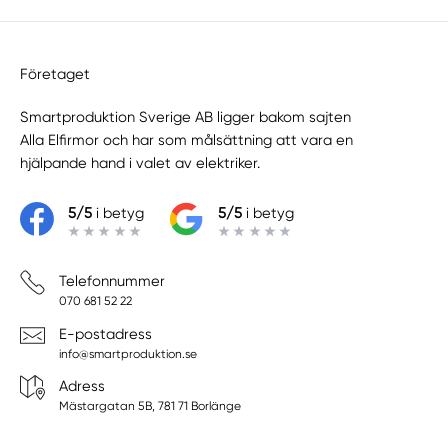
Företaget
Smartproduktion Sverige AB ligger bakom sajten
Alla Elfirmor
och har som målsättning att vara en
hjälpande hand i valet av elektriker.
5/5
i betyg
5/5
i betyg
Telefonnummer
070 681 52 22
E-postadress
info@smartproduktion.se
Adress
Mästargatan 5B, 781 71 Borlänge