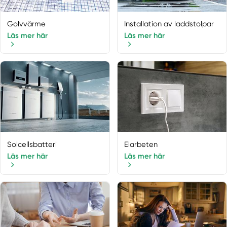
Handen
Haninge
Golvvärme
Installation av laddstolpar
Hässelby
Läs mer här
Läs mer här
Högdalen
Hölö
Huddinge
Ingarö
Ingaröstrand
Järfälla
Järna
Johanneshov
Solcellsbatteri
Elarbeten
Jordbro
Läs mer här
Läs mer här
Kista
Kungens Kurva
Kungsängen
Lidingö
Ljusterö