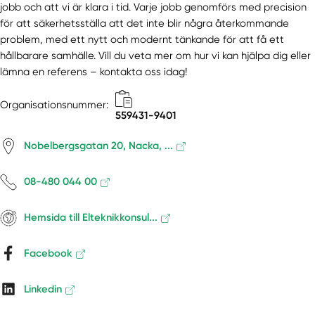
jobb och att vi är klara i tid. Varje jobb genomförs med precision
Väddö
för att säkerhetsställa att det inte blir några återkommande
Vallentuna
problem, med ett nytt och modernt tänkande för att få ett
Vällingby
hållbarare samhälle. Vill du veta mer om hur vi kan hjälpa dig eller
Vårby
lämna en referens – kontakta oss idag!
Värmdö
Västerhaninge
Organisationsnummer:
559431-9401
Vätö
Vaxholm
Nobelbergsgatan 20, Nacka, ...
Vendelsö
Hägersten
08-480 044 00
Hemsida till Elteknikkonsul...
Facebook
Linkedin