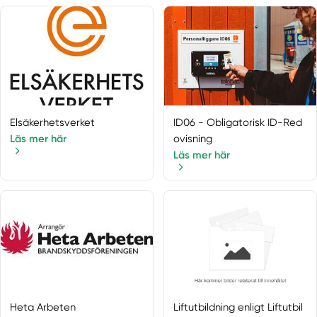
Rönninge
Rosersberg
Saltsjöbaden
Saltsjö-boo
Saltsjö-duvnäs
Segeltorp
Elsäkerhetsverket
ID06 - Obligatorisk ID-Red
Segersäng
Läs mer här
ovisning
Sigtuna
Läs mer här
Skå
Skärholmen
Skarpnäck
Skogås
Sköndal
Södermalm
Södertälje
Sollentuna
Heta Arbeten
Liftutbildning enligt Liftutbil
Solna