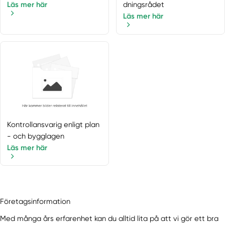
Läs mer här
dningsrådet
Sorunda
Läs mer här
Spånga
Stenhamra
Stockholm
Stockholms län
Stocksund
Sundbyberg
Svartsjö
Täby
Kontrollansvarig enligt plan
Trångsund
- och bygglagen
Tullinge
Läs mer här
Tumba
Tungelsta
Tyresö
Upplands Väsby
Företagsinformation
Upplands-Väsby
Med många års erfarenhet kan du alltid lita på att vi gör ett bra
Uttran