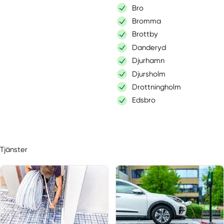
Bro
Bromma
Brottby
Danderyd
Djurhamn
Djursholm
Drottningholm
Edsbro
Ekerö
Enebyberg
Enhörna
Tjänster
Enskede
Färentuna
Farsta
Grödinge
Gustavsberg
Hallstavik