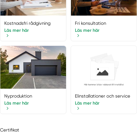
Märsta
Munsö
Muskö
Kostnadsfri rådgivning
Fri konsultation
Nacka
Läs mer här
Läs mer här
Nacka Strand
Norrmalm
Norrtälje
Norsborg
Nykvarn
Nynäshamn
Ösmo
Österåker
Nyproduktion
Elinstallationer och service
Östermalm
Läs mer här
Läs mer här
Östermalmsgatan
Österskär
Riala
Certifikat
Rimbo