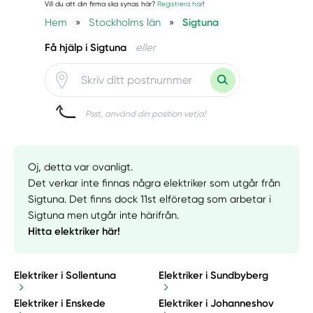
Vill du att din firma ska synas här?
Registrera här
!
Hem
»
Stockholms län
»
Sigtuna
Få hjälp i Sigtuna
eller
Psst, använd din position vetja!
Oj, detta var ovanligt.
Det verkar inte finnas några elektriker som utgår från
Sigtuna. Det finns dock 11st elföretag som arbetar i
Sigtuna men utgår inte härifrån.
Hitta elektriker här!
Elektriker i Sollentuna
Elektriker i Sundbyberg
Elektriker i Enskede
Elektriker i Johanneshov