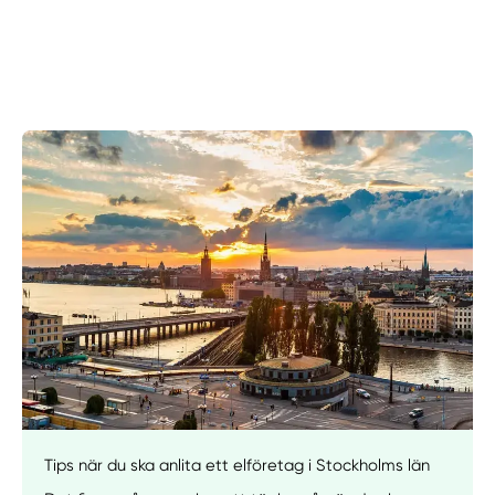
Manuellt
Få hjälp
Tips när du ska anlita ett elföretag i Stockholms län
Välj tillvägagångssätt