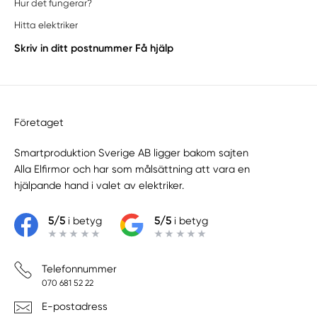
Hur det fungerar?
Hitta elektriker
Skriv in ditt postnummer
Få hjälp
Företaget
Smartproduktion Sverige AB ligger bakom sajten
Alla Elfirmor
och har som målsättning att vara en
hjälpande hand i valet av elektriker.
5/5
i betyg
5/5
i betyg
Telefonnummer
070 681 52 22
E-postadress