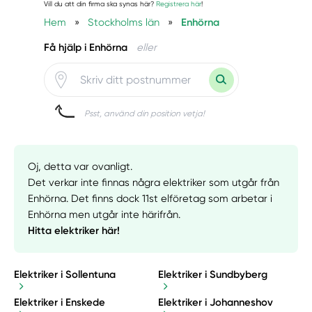
Vill du att din firma ska synas här?
Registrera här
!
Hem
»
Stockholms län
»
Enhörna
Få hjälp i Enhörna
eller
Psst, använd din position vetja!
Oj, detta var ovanligt.
Det verkar inte finnas några elektriker som utgår från
Enhörna. Det finns dock 11st elföretag som arbetar i
Enhörna men utgår inte härifrån.
Hitta elektriker här!
Elektriker i Sollentuna
Elektriker i Sundbyberg
Elektriker i Enskede
Elektriker i Johanneshov