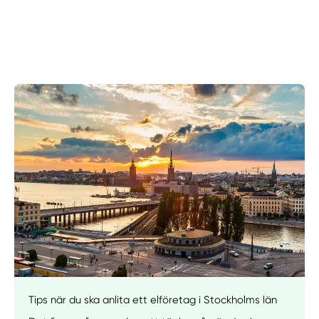
Manuellt
Få hjälp
Tips när du ska anlita ett elföretag i Stockholms län
Välj tillvägagångssätt