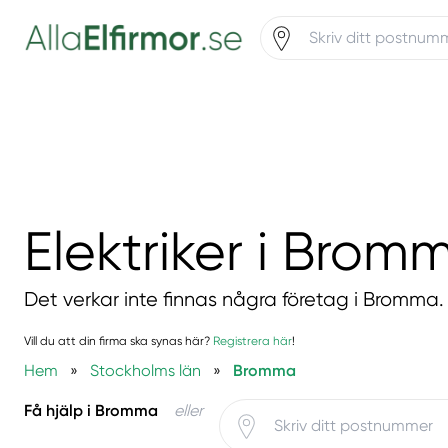
Elektriker i Brom
Det verkar inte finnas några företag i Bromma.
Vill du att din firma ska synas här?
Registrera här
!
Hem
»
Stockholms län
»
Bromma
Få hjälp i Bromma
eller