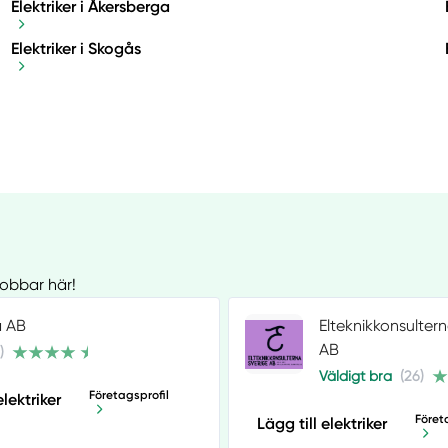
Elektriker i Åkersberga
Elektriker i Skogås
jobbar här!
a AB
Elteknikkonsulter
AB
)
Väldigt bra
(26)
Företagsprofil
elektriker
Föret
Lägg till elektriker