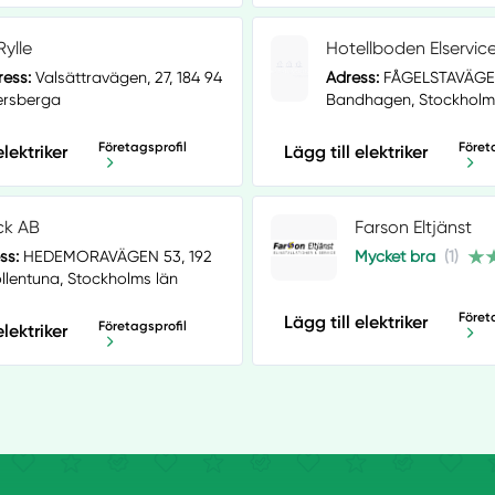
Rylle
Hotellboden Elservic
ress:
Valsättravägen, 27, 184 94
Adress:
FÅGELSTAVÄGEN
ersberga
Bandhagen, Stockholm
Företagsprofil
Föret
elektriker
Lägg till elektriker
ick AB
Farson Eltjänst
ss:
HEDEMORAVÄGEN 53, 192
Mycket bra
(1)
ollentuna, Stockholms län
Föret
Lägg till elektriker
Företagsprofil
elektriker