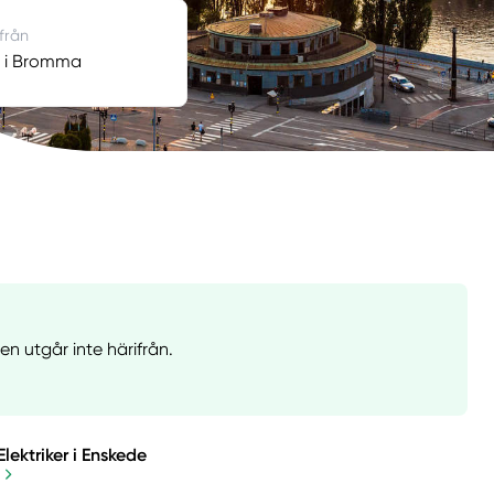
 från
er i Bromma
n utgår inte härifrån.
Elektriker i Enskede