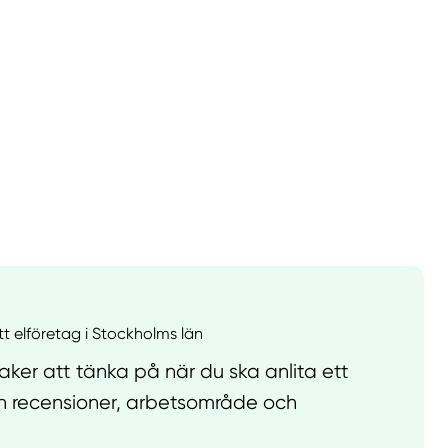
llt
Få hjälp
tt elföretag i Stockholms län
Välj tillvägagångssätt
ker att tänka på när du ska anlita ett
rån recensioner, arbetsområde och