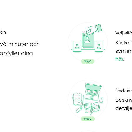
län
Välj elf
Klicka 
två minuter och
som in
ppfyller dina
här
.
Beskriv 
Beskri
detalje