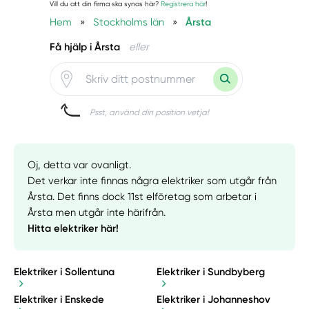
Vill du att din firma ska synas här?
Registrera här
!
Hem
»
Stockholms län
»
Årsta
Få hjälp i Årsta
eller
Psst, använd din position vetja!
Oj, detta var ovanligt.
Det verkar inte finnas några elektriker som utgår från
Årsta. Det finns dock 11st elföretag som arbetar i
Årsta men utgår inte härifrån.
Hitta elektriker här!
Elektriker i Sollentuna
Elektriker i Sundbyberg
Elektriker i Enskede
Elektriker i Johanneshov