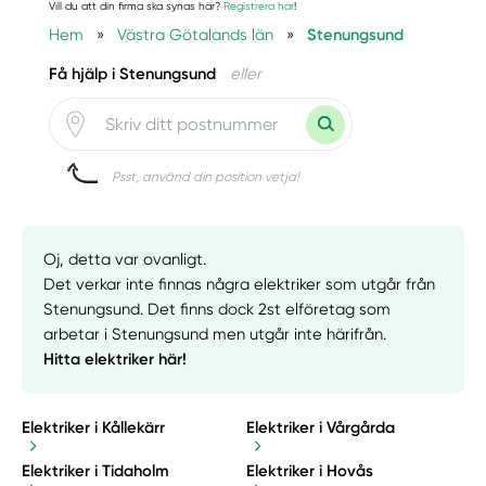
Vill du att din firma ska synas här?
Registrera här
!
Hem
»
Västra Götalands län
»
Stenungsund
Få hjälp i Stenungsund
eller
Psst, använd din position vetja!
Oj, detta var ovanligt.
Det verkar inte finnas några elektriker som utgår från
Stenungsund. Det finns dock 2st elföretag som
arbetar i Stenungsund men utgår inte härifrån.
Hitta elektriker här!
Elektriker i Kållekärr
Elektriker i Vårgårda
Elektriker i Tidaholm
Elektriker i Hovås