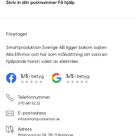
Skriv in ditt postnummer
Få hjälp
Företaget
Smartproduktion Sverige AB ligger bakom sajten
Alla Elfirmor
och har som målsättning att vara en
hjälpande hand i valet av elektriker.
5/5
i betyg
5/5
i betyg
Telefonnummer
070 681 52 22
E-postadress
info@smartproduktion.se
Adress
Mästargatan 5B, 781 71 Borlänge