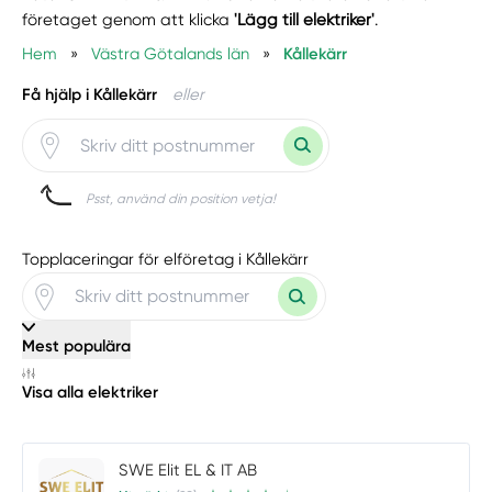
företaget genom att klicka
'Lägg till elektriker'
.
Hem
»
Västra Götalands län
»
Kållekärr
Få hjälp i Kållekärr
eller
Psst, använd din position vetja!
Topplaceringar för elföretag i Kållekärr
Mest populära
Visa alla elektriker
SWE Elit EL & IT AB