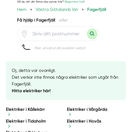
Vill du att din firma ska synas här?
Registrera här
!
Hem
»
Västra Götalands län
»
Fagerfjäll
Få hjälp i Fagerfjäll
eller
Psst, använd din position vetja!
Oj, detta var ovanligt.
Det verkar inte finnas några elektriker som utgår från
Fagerfjäll.
Hitta elektriker här!
Elektriker i Kållekärr
Elektriker i Vårgårda
Elektriker i Tidaholm
Elektriker i Hovås