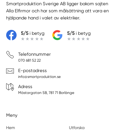
Smartproduktion Sverige AB ligger bakom sajten
Alla Elfirmor
och har som målsättning att vara en
hjälpande hand i valet av elektriker.
5/5
i betyg
5/5
i betyg
Telefonnummer
070 681 52 22
E-postadress
info@smartproduktion.se
Adress
Mästargatan 5B, 781 71 Borlänge
Meny
Hem
Utforska