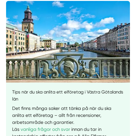
Manuellt
Få hjälp
Välj tillvägagångssätt
Tips när du ska anlita ett elföretag i Västra Götalands
län
Det finns många saker att tänka på när du ska
anlita ett elföretag – allt från recensioner,
arbetsområde och garantier.
Läs
vanliga frågor och svar
innan du tar in