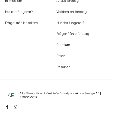
Bli medlem
Anslut företag
Hur det fungerar?
Verifiera ert företag
Frågor från besökare
Hur det fungerar?
Frågor från elföretag
Premium
Priser
Resurser
Alla Elfirmor är en tjänst från
Smartproduktion Sverige AB
|
559252-5512