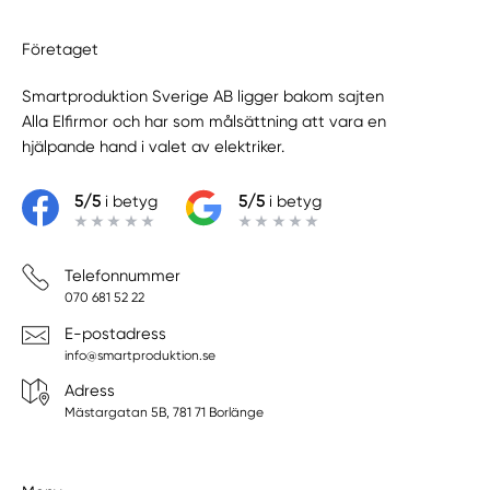
Företaget
Smartproduktion Sverige AB ligger bakom sajten
Alla Elfirmor
och har som målsättning att vara en
hjälpande hand i valet av elektriker.
5/5
i betyg
5/5
i betyg
Telefonnummer
070 681 52 22
E-postadress
info@smartproduktion.se
Adress
Mästargatan 5B, 781 71 Borlänge