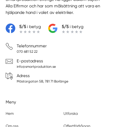
Alla Elfirmor
och har som målsättning att vara en
hjälpande hand i valet av elektriker.
5/5
i betyg
5/5
i betyg
Telefonnummer
070 681 52 22
E-postadress
info@smartproduktion.se
Adress
Mästargatan 5B, 781 71 Borlänge
Meny
Hem
Utforska
Om oss
Offertförfrågan