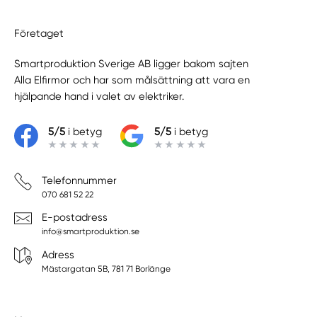
Företaget
Smartproduktion Sverige AB ligger bakom sajten
Alla Elfirmor
och har som målsättning att vara en
hjälpande hand i valet av elektriker.
5/5
i betyg
5/5
i betyg
Telefonnummer
070 681 52 22
E-postadress
info@smartproduktion.se
Adress
Mästargatan 5B, 781 71 Borlänge