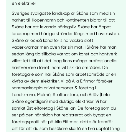
en elektriker
Sveriges sydligaste landskap är Skåne som med sin
närhet till Köpenhamn och kontinenten bidrar till att
Skåne har ett levande näringsliv. Skåne har öppet
landskap med härliga stränder längs med havskusten.
Skåne är också känd för sina vackra slott,
väderkvarnar men även för sin mat. I Skåne har man
sedan lång tid tillbaka värnat om konst och hantverk
vilket lett till att det idag finns många professionella
hantverkare i länet inom vitt skilda områden. De
företagare som har Skåne som arbetsområde är en
klyfta av dem elektriker. Vi på Alla Elfirmor försöker
sammankoppla privatpersoner & företag i
Landskrona, Malmö, Staffanstorp, och Arlöv (hela
Skåne egentligen) med duktiga elektriker. Vi har
samlat 3st elföretag i Skåne län. De företag som du
ser på den här sidan har registrerat och byggt en
företagsprofil här på Alla Elfirmor, detta är framför
allt för att du som besökare ska få en bra uppfattning