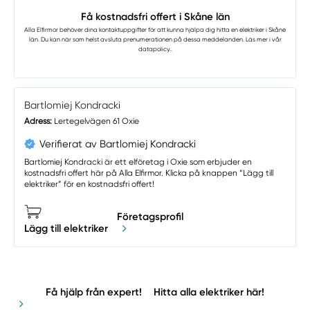
Få kostnadsfri offert i Skåne län
Alla Elfirmor
behöver dina kontaktuppgifter för att kunna hjälpa dig hitta en elektriker i Skåne
län. Du kan när som helst avsluta prenumerationen på dessa meddelanden. Läs mer i vår
datapolicy.
.
Bartlomiej Kondracki
Adress:
Lertegelvägen 61 Oxie
Verifierat av Bartlomiej Kondracki
Bartlomiej Kondracki är ett elföretag i Oxie som erbjuder en
kostnadsfri offert här på Alla Elfirmor. Klicka på knappen “Lägg till
elektriker” för en kostnadsfri offert!
Företagsprofil
Lägg till elektriker
Få hjälp från expert!
Hitta alla elektriker här!