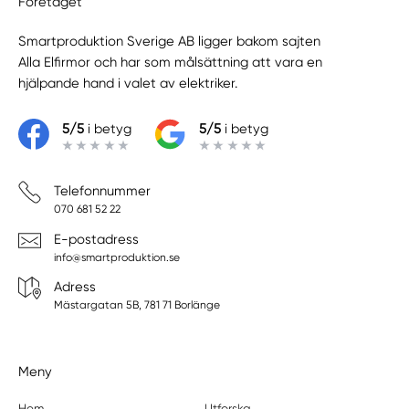
Företaget
Smartproduktion Sverige AB ligger bakom sajten
Alla Elfirmor
och har som målsättning att vara en
hjälpande hand i valet av elektriker.
5/5
i betyg
5/5
i betyg
Telefonnummer
070 681 52 22
E-postadress
info@smartproduktion.se
Adress
Mästargatan 5B, 781 71 Borlänge
Meny
Hem
Utforska