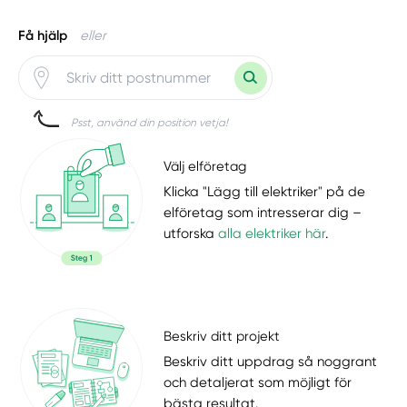
Få hjälp
eller
Psst, använd din position vetja!
Välj elföretag
Klicka "Lägg till elektriker" på de
elföretag som intresserar dig –
utforska
alla elektriker här
.
Beskriv ditt projekt
Beskriv ditt uppdrag så noggrant
och detaljerat som möjligt för
bästa resultat.