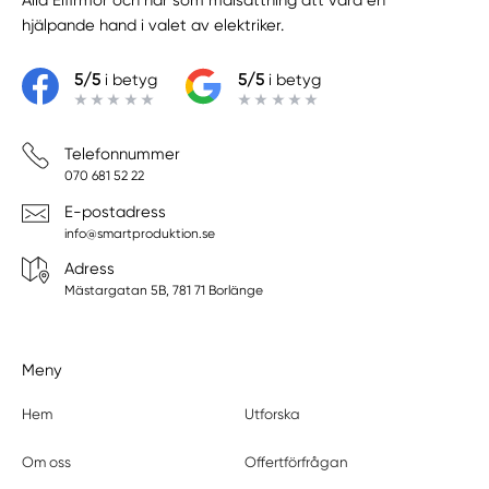
hjälpande hand i valet av elektriker.
5/5
i betyg
5/5
i betyg
Telefonnummer
070 681 52 22
E-postadress
info@smartproduktion.se
Adress
Mästargatan 5B, 781 71 Borlänge
Meny
Hem
Utforska
Om oss
Offertförfrågan