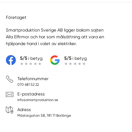
Företaget
Smartproduktion Sverige AB ligger bakom sajten
Alla Elfirmor
och har som målsättning att vara en
hjälpande hand i valet av elektriker.
5/5
i betyg
5/5
i betyg
Telefonnummer
070 681 52 22
E-postadress
info@smartproduktion.se
Adress
Mästargatan 5B, 781 71 Borlänge