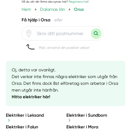
Vill du att din firma ska synas här?
Registrera här
!
Hem
»
Dalarnas län
»
Orsa
Få hjälp i Orsa
eller
Psst, använd din position vetja!
Oj, detta var ovanligt.
Det verkar inte finnas några elektriker som utgår från
Orsa. Det finns dock 8st elföretag som arbetar i Orsa
men utgår inte härifrån.
Hitta elektriker här!
Elektriker i Leksand
Elektriker i Sundborn
Elektriker i Falun
Elektriker i Mora