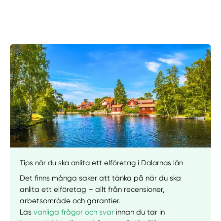
Manuellt
Få hjälp
Tips när du ska anlita ett elföretag i Dalarnas län
Välj tillvägagångssätt
Det finns många saker att tänka på när du ska
anlita ett elföretag – allt från recensioner,
arbetsområde och garantier.
Läs
vanliga frågor och svar
innan du tar in