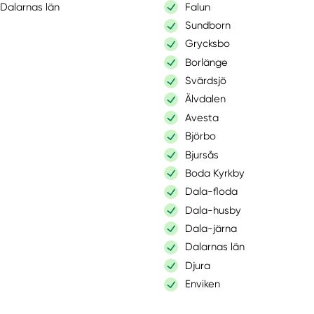
Dalarnas län
Falun
Sundborn
Grycksbo
Borlänge
Svärdsjö
Älvdalen
Avesta
Björbo
Bjursås
Boda Kyrkby
Dala-floda
Dala-husby
Dala-järna
Dalarnas län
Djura
Enviken
Folkärna