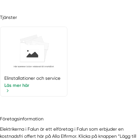
Gagnef
Grängesberg
Tjänster
Gustafs
Hedemora
Idkerberget
Idre
Insjön
Krylbo
Långshyttan
Leksand
Elinstallationer och service
Lima
Läs mer här
Linghed
Ludvika
Malung
Malungsfors
Företagsinformation
Mockfjärd
Elektrikerna i Falun är ett elföretag i Falun som erbjuder en
Mora
kostnadsfri offert här på Alla Elfirmor. Klicka på knappen “Lägg till