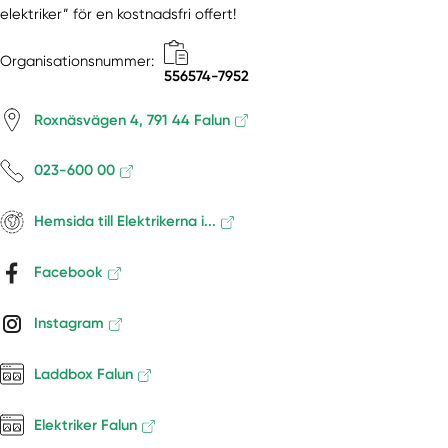
Nås
elektriker” för en kostnadsfri offert!
Nusnäs
Organisationsnummer:
Nyhammar
556574-7952
Orsa
Rättvik
Roxnäsvägen 4, 791 44 Falun
Sågmyra
Sälen
023-600 00
Särna
Säter
Hemsida till Elektrikerna i...
Sifferbo
Facebook
Siljansnäs
Smedjebacken
Instagram
Söderbärke
Tällberg
Laddbox Falun
Våmhus
Vansbro
Elektriker Falun
Venjan