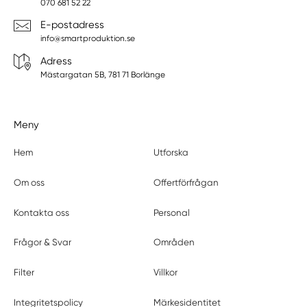
070 681 52 22
E-postadress
info@smartproduktion.se
Adress
Mästargatan 5B, 781 71 Borlänge
Meny
Hem
Utforska
Om oss
Offertförfrågan
Kontakta oss
Personal
Frågor & Svar
Områden
Filter
Villkor
Integritetspolicy
Märkesidentitet