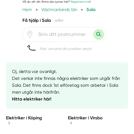
Vill du att din firma ska synas här?
Registrera här
!
Hem
»
Västmanlands län
»
Sala
Få hjälp i Sala
eller
Psst, använd din position vetja!
Oj, detta var ovanligt.
Det verkar inte finnas några elektriker som utgår från
Sala. Det finns dock 1st elföretag som arbetar i Sala
men utgår inte härifrån.
Hitta elektriker här!
Elektriker i Köping
Elektriker i Virsbo