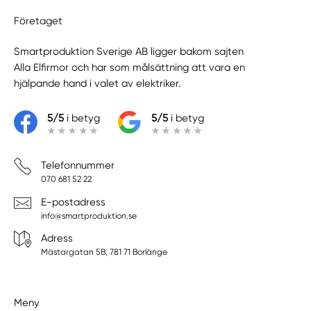
Företaget
Smartproduktion Sverige AB ligger bakom sajten
Alla Elfirmor
och har som målsättning att vara en
hjälpande hand i valet av elektriker.
5/5
i betyg
5/5
i betyg
Telefonnummer
070 681 52 22
E-postadress
info@smartproduktion.se
Adress
Mästargatan 5B, 781 71 Borlänge
Meny