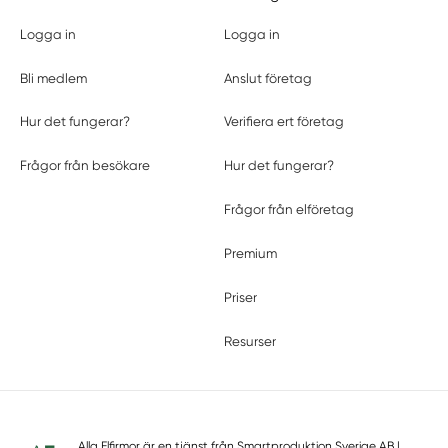
Logga in
Logga in
Bli medlem
Anslut företag
Hur det fungerar?
Verifiera ert företag
Frågor från besökare
Hur det fungerar?
Frågor från elföretag
Premium
Priser
Resurser
Alla Elfirmor är en tjänst från
Smartproduktion Sverige AB
|