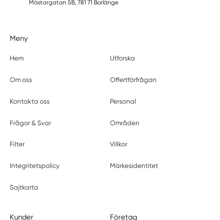
Mästargatan 5B, 781 71 Borlänge
Meny
Hem
Utforska
Om oss
Offertförfrågan
Kontakta oss
Personal
Frågor & Svar
Områden
Filter
Villkor
Integritetspolicy
Märkesidentitet
Sajtkarta
Kunder
Företag