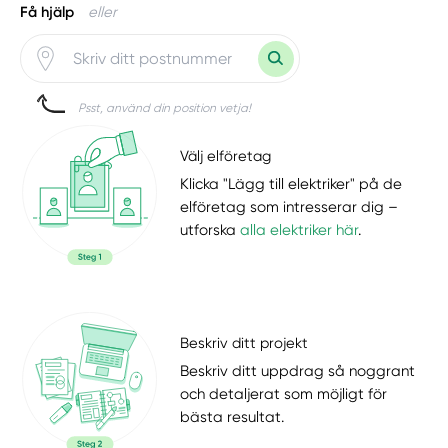
Få hjälp
eller
Psst, använd din position vetja!
Välj elföretag
Klicka "Lägg till elektriker" på de
elföretag som intresserar dig –
utforska
alla elektriker här
.
Beskriv ditt projekt
Beskriv ditt uppdrag så noggrant
och detaljerat som möjligt för
bästa resultat.