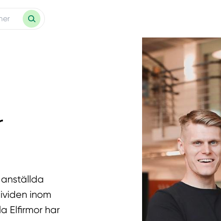
r
a anställda
dividen inom
a Elfirmor har