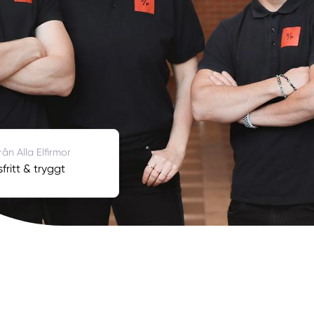
rån Alla Elfirmor
fritt & tryggt