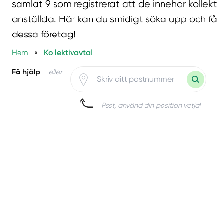
samlat 9 som registrerat att de innehar kollekti
anställda. Här kan du smidigt söka upp och få 
dessa företag!
Hem
»
Kollektivavtal
Få hjälp
eller
Psst, använd din position vetja!