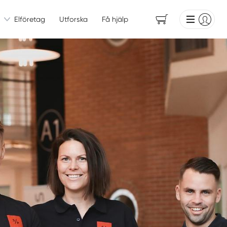
Elföretag
Utforska
Få hjälp