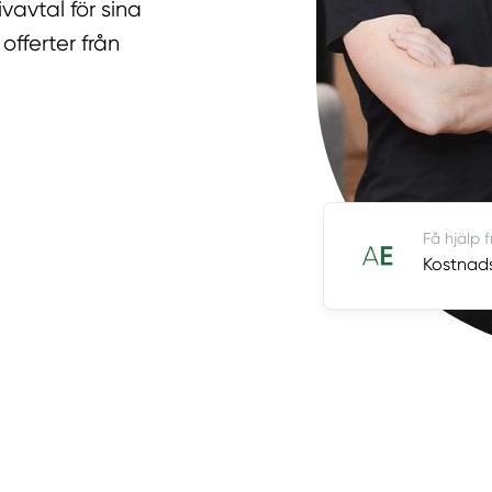
vavtal för sina
offerter från
Få hjälp f
Kostnads