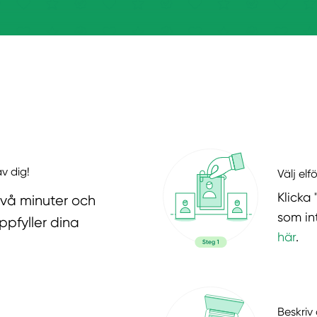
v dig!
Välj elf
Klicka 
två minuter och
som in
ppfyller dina
här
.
Beskriv 