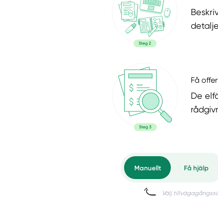
Beskri
detalje
Få offer
De elf
rådgiv