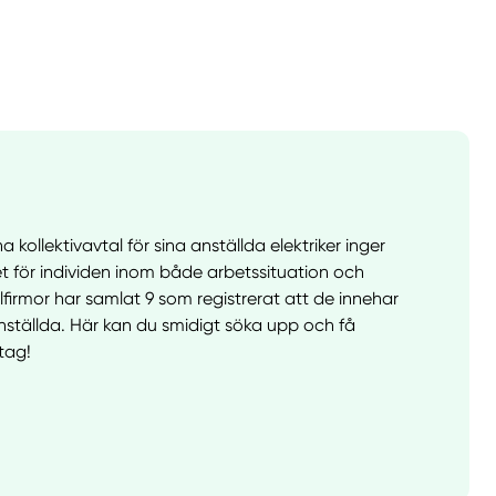
 kollektivavtal för sina anställda elektriker inger
t för individen inom både arbetssituation och
lfirmor har samlat 9 som registrerat att de innehar
 anställda. Här kan du smidigt söka upp och få
etag!
llt
Få hjälp