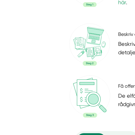
här
.
Beskriv 
Beskri
detalje
Få offer
De elf
rådgiv