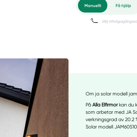
Om ja solar modell ja
På
Alla Elfirmor
kan du ko
som arbetar med JA So
verkningsgrad av 20.2 
Solar modell JAM60S1
Manue