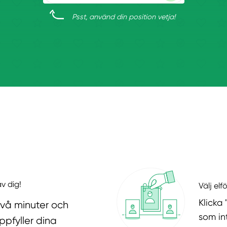
Psst, använd din position vetja!
v dig!
Välj elf
Klicka 
två minuter och
som in
ppfyller dina