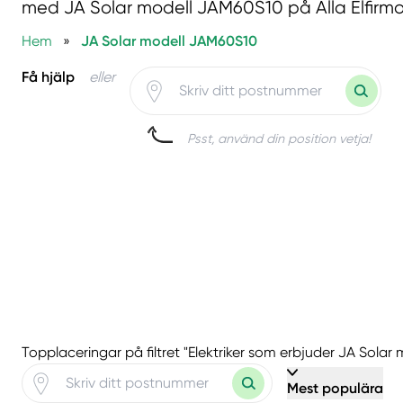
med JA Solar modell JAM60S10 på Alla Elfirmo
Hem
»
JA Solar modell JAM60S10
Få hjälp
eller
Psst, använd din position vetja!
Topplaceringar på filtret "Elektriker som erbjuder JA Sola
Mest populära