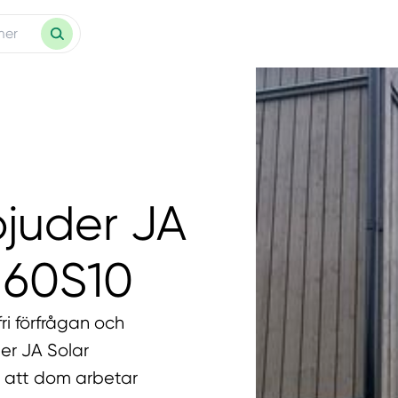
bjuder JA
M60S10
ri förfrågan och
der JA Solar
t att dom arbetar