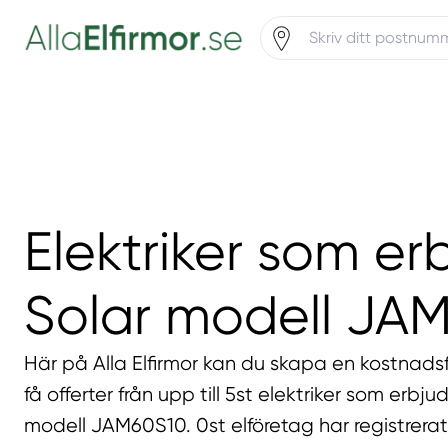
Elektriker som er
Solar modell JA
Här på Alla Elfirmor kan du skapa en kostnadsf
få offerter från upp till 5st elektriker som erbju
modell JAM60S10. 0st elföretag har registrera