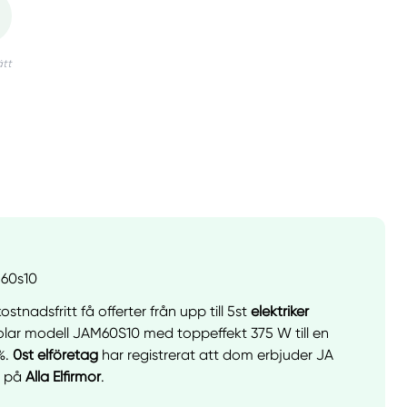
m60s10
stnadsfritt få offerter från upp till 5st
elektriker
lar modell JAM60S10 med toppeffekt 375 W till en
%.
0st elföretag
har registrerat att dom erbjuder JA
0 på
Alla Elfirmor
.
llt
Få hjälp