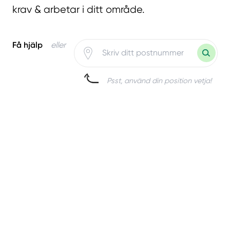
krav & arbetar i ditt område.
Få hjälp
eller
Psst, använd din position vetja!