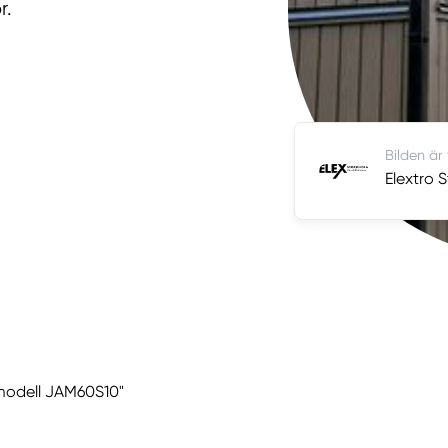
r.
Bilden är
Elextro 
r modell JAM60S10"