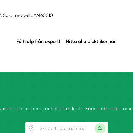
"JA Solar modell JAM60S10"
Få hjälp från expert!
Hitta alla elektriker här!
iv in ditt postnummer och hitta elektriker som jobbar i ditt omr