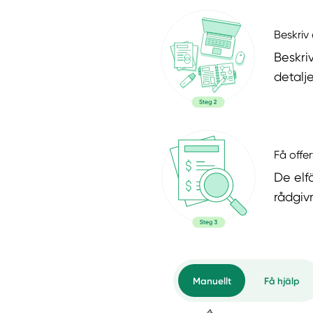
Beskriv 
Beskri
detalje
Få offer
De elf
rådgiv