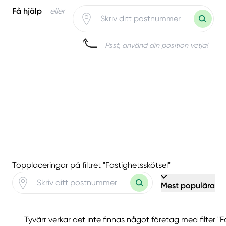
Få hjälp
eller
Psst, använd din position vetja!
Topplaceringar på filtret "Fastighetsskötsel"
Mest populära
Tyvärr verkar det inte finnas något företag med filter "F