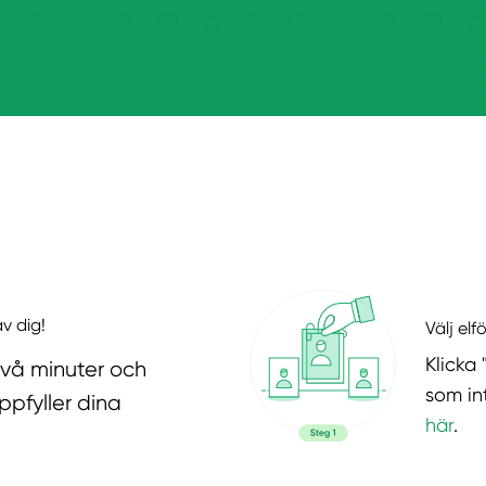
v dig!
Välj elf
Klicka 
två minuter och
som in
ppfyller dina
här
.