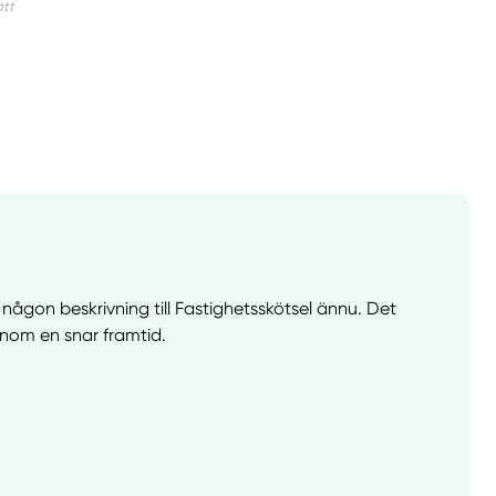
a någon beskrivning till Fastighetsskötsel ännu. Det
nom en snar framtid.
llt
Få hjälp
Välj tillvägagångssätt