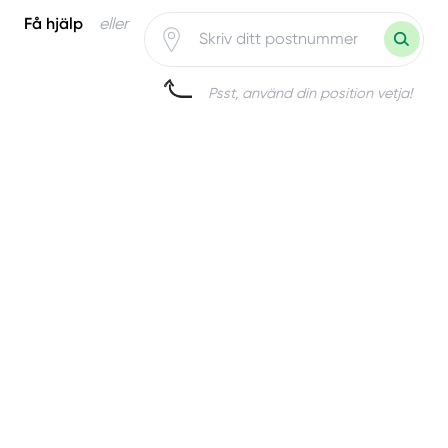
Få hjälp
eller
Psst, använd din position vetja!