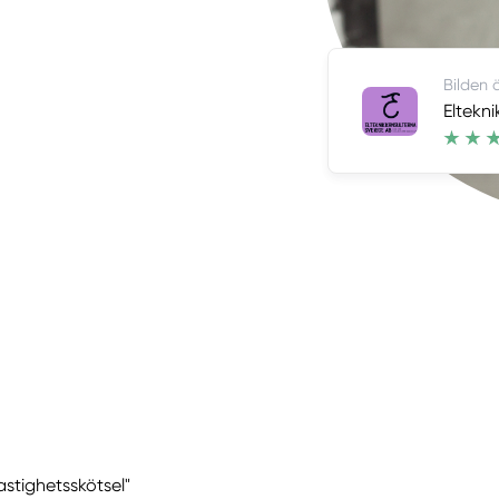
Bilden 
Eltekn
astighetsskötsel"