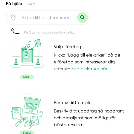
Få hjälp
eller
Psst, använd din position vetja!
Välj elföretag
Klicka "Lägg till elektriker" på de
elföretag som intresserar dig –
utforska
alla elektriker här
.
Beskriv ditt projekt
Beskriv ditt uppdrag så noggrant
och detaljerat som möjligt för
bästa resultat.