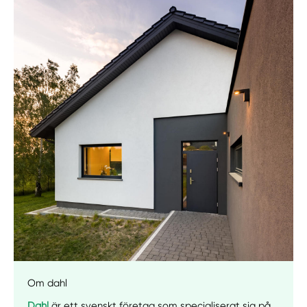
Manuellt
Få hjälp
Välj tillvägagångssätt
Om dahl
Dahl
är ett svenskt företag som specialiserat sig på