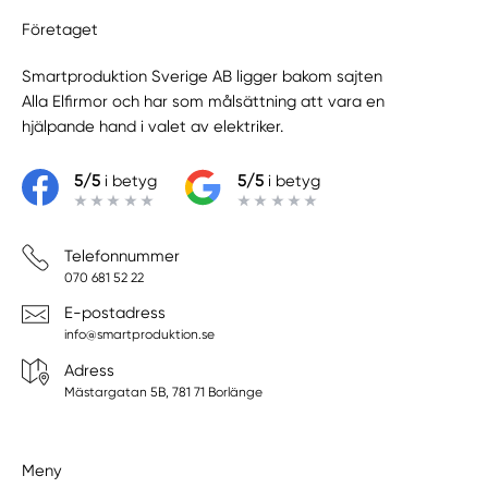
Företaget
Smartproduktion Sverige AB ligger bakom sajten
Alla Elfirmor
och har som målsättning att vara en
hjälpande hand i valet av elektriker.
5/5
i betyg
5/5
i betyg
Telefonnummer
070 681 52 22
E-postadress
info@smartproduktion.se
Adress
Mästargatan 5B, 781 71 Borlänge
Meny