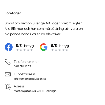
Företaget
Smartproduktion Sverige AB ligger bakom sajten
Alla Elfirmor
och har som målsättning att vara en
hjälpande hand i valet av elektriker.
5/5
i betyg
5/5
i betyg
Telefonnummer
070 681 52 22
E-postadress
info@smartproduktion.se
Adress
Mästargatan 5B, 781 71 Borlänge