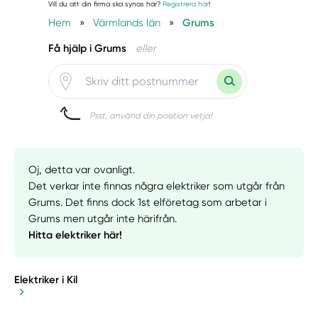
Vill du att din firma ska synas här?
Registrera här
!
Hem
»
Värmlands län
»
Grums
Få hjälp i Grums
eller
Psst, använd din position vetja!
Oj, detta var ovanligt.
Det verkar inte finnas några elektriker som utgår från
Grums. Det finns dock 1st elföretag som arbetar i
Grums men utgår inte härifrån.
Hitta elektriker här!
Elektriker i Kil