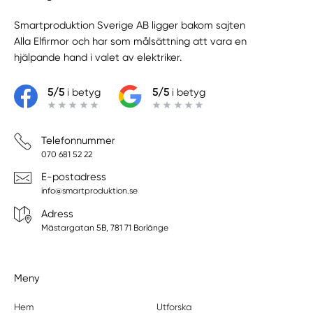
Smartproduktion Sverige AB ligger bakom sajten
Alla Elfirmor
och har som målsättning att vara en
hjälpande hand i valet av elektriker.
5/5
i betyg
5/5
i betyg
Telefonnummer
070 681 52 22
E-postadress
info@smartproduktion.se
Adress
Mästargatan 5B, 781 71 Borlänge
Meny
Hem
Utforska