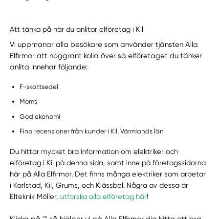
Att tänka på när du anlitar elföretag i Kil
Vi uppmanar alla besökare som använder tjänsten Alla
Elfirmor att noggrant kolla över så elföretaget du tänker
anlita innehar följande:
F-skattsedel
Moms
God ekonomi
Fina recensioner från kunder i Kil, Värmlands län
Du hittar mycket bra information om elektriker och
elföretag i Kil på denna sida, samt inne på företagssidorna
här på Alla Elfirmor. Det finns många elektriker som arbetar
i Karlstad, Kil, Grums, och Klässbol. Några av dessa är
Elteknik Möller,
utforska alla elföretag här
!
Klicka på "" så hjälper vi på Alla Elfirmor dig hitta ett bra