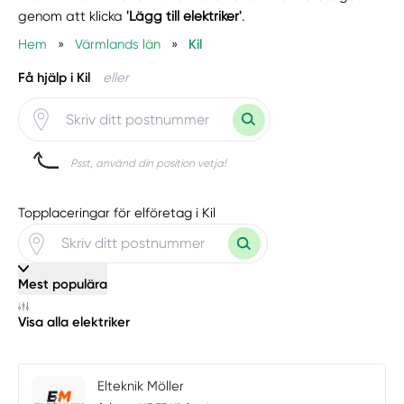
genom att klicka
'Lägg till elektriker'
.
Hem
»
Värmlands län
»
Kil
Få hjälp i Kil
eller
Psst, använd din position vetja!
Topplaceringar för elföretag i Kil
Mest populära
Visa alla elektriker
Elteknik Möller