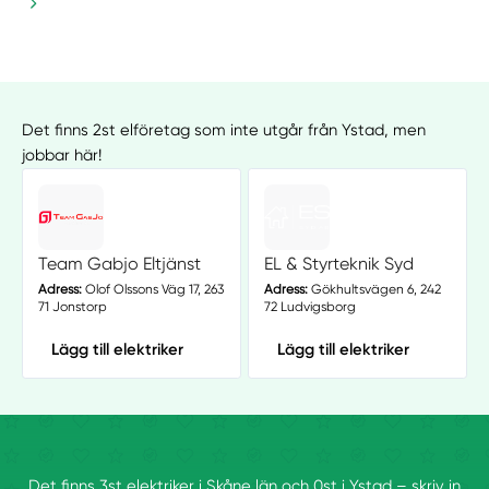
Det finns 2st elföretag som inte utgår från Ystad, men
jobbar här!
Team Gabjo Eltjänst
EL & Styrteknik Syd
Adress:
Olof Olssons Väg 17, 263
Adress:
Gökhultsvägen 6, 242
71 Jonstorp
72 Ludvigsborg
Lägg till elektriker
Lägg till elektriker
Det finns 3st elektriker i Skåne län och 0st i Ystad – skriv in