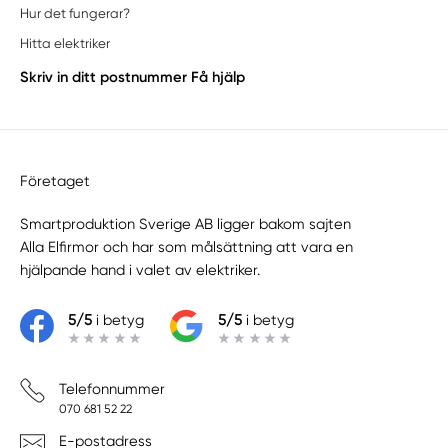
Hur det fungerar?
Hitta elektriker
Skriv in ditt postnummer
Få hjälp
Företaget
Smartproduktion Sverige AB ligger bakom sajten
Alla Elfirmor
och har som målsättning att vara en
hjälpande hand i valet av elektriker.
5/5
i betyg
5/5
i betyg
Telefonnummer
070 681 52 22
E-postadress