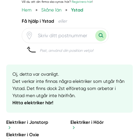
Vill du att din firma ska synas här?
Registrera här
!
Hem
»
Skåne län
»
Ystad
Få hjälp i Ystad
eller
Psst, använd din position vetja!
Oj, detta var ovanligt.
Det verkar inte finnas några elektriker som utgår från
Ystad. Det finns dock 2st elföretag som arbetar i
Ystad men utgår inte härifrån.
Hitta elektriker här!
Elektriker i Jonstorp
Elektriker i Höör
Elektriker i Oxie