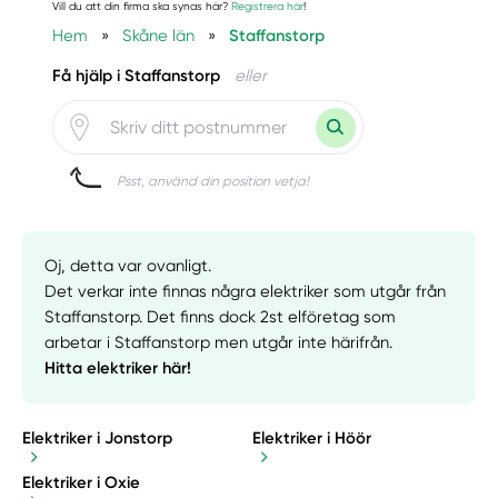
Vill du att din firma ska synas här?
Registrera här
!
Hem
»
Skåne län
»
Staffanstorp
Få hjälp i Staffanstorp
eller
Psst, använd din position vetja!
Oj, detta var ovanligt.
Det verkar inte finnas några elektriker som utgår från
Staffanstorp. Det finns dock 2st elföretag som
arbetar i Staffanstorp men utgår inte härifrån.
Hitta elektriker här!
Elektriker i Jonstorp
Elektriker i Höör
Elektriker i Oxie