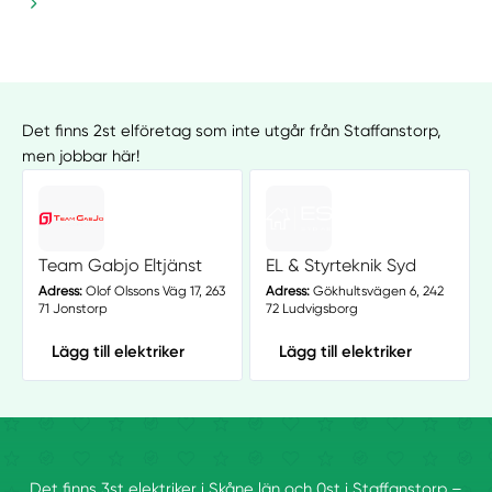
Det finns 2st elföretag som inte utgår från Staffanstorp,
men jobbar här!
Team Gabjo Eltjänst
EL & Styrteknik Syd
Adress:
Olof Olssons Väg 17, 263
Adress:
Gökhultsvägen 6, 242
71 Jonstorp
72 Ludvigsborg
Lägg till elektriker
Lägg till elektriker
Det finns 3st elektriker i Skåne län och 0st i Staffanstorp –