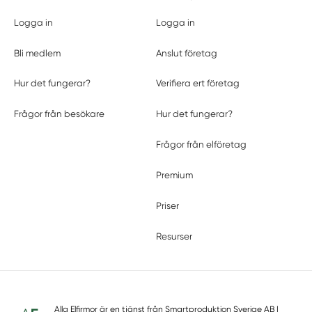
Logga in
Logga in
Bli medlem
Anslut företag
Hur det fungerar?
Verifiera ert företag
Frågor från besökare
Hur det fungerar?
Frågor från elföretag
Premium
Priser
Resurser
Alla Elfirmor är en tjänst från
Smartproduktion Sverige AB
|