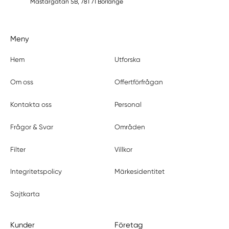
Mästargatan 5B, 781 71 Borlänge
Meny
Hem
Utforska
Om oss
Offertförfrågan
Kontakta oss
Personal
Frågor & Svar
Områden
Filter
Villkor
Integritetspolicy
Märkesidentitet
Sajtkarta
Kunder
Företag