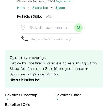
Vill du att din firma ska synas här?
Registrera här
!
Hem
»
Skåne län
»
Sjöbo
Få hjälp i Sjöbo
eller
Psst, använd din position vetja!
Oj, detta var ovanligt.
Det verkar inte finnas några elektriker som utgår från
Sjöbo. Det finns dock 2st elföretag som arbetar i
Sjöbo men utgår inte härifrån.
Hitta elektriker här!
Elektriker i Jonstorp
Elektriker i Höör
Elektriker i Oxie