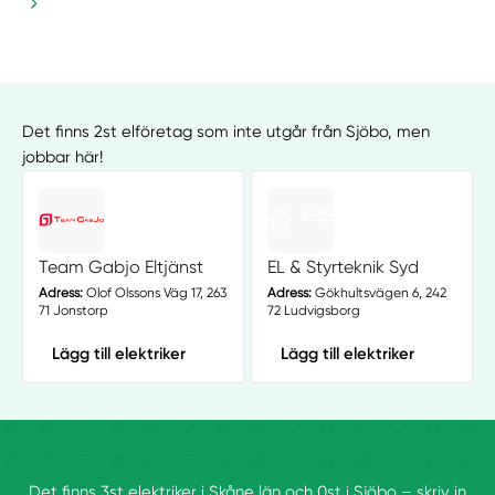
Det finns 2st elföretag som inte utgår från Sjöbo, men
jobbar här!
Team Gabjo Eltjänst
EL & Styrteknik Syd
Adress:
Olof Olssons Väg 17, 263
Adress:
Gökhultsvägen 6, 242
71 Jonstorp
72 Ludvigsborg
Lägg till elektriker
Lägg till elektriker
Det finns 3st elektriker i Skåne län och 0st i Sjöbo – skriv in