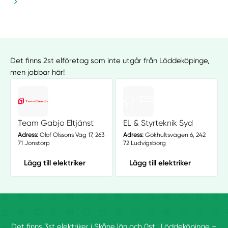
Det finns 2st elföretag som inte utgår från Löddeköpinge,
men jobbar här!
Team Gabjo Eltjänst
EL & Styrteknik Syd
Adress:
Olof Olssons Väg 17, 263
Adress:
Gökhultsvägen 6, 242
71 Jonstorp
72 Ludvigsborg
Lägg till elektriker
Lägg till elektriker
Det finns 3st elektriker i Skåne län och 0st i Löddeköpinge –