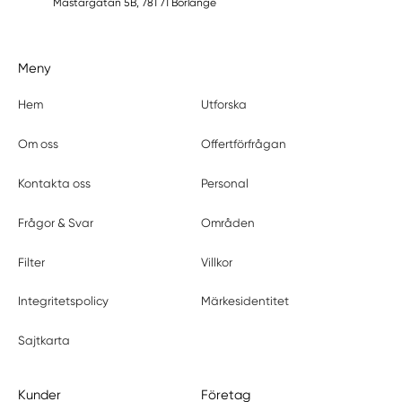
Mästargatan 5B, 781 71 Borlänge
Meny
Hem
Utforska
Om oss
Offertförfrågan
Kontakta oss
Personal
Frågor & Svar
Områden
Filter
Villkor
Integritetspolicy
Märkesidentitet
Sajtkarta
Kunder
Företag