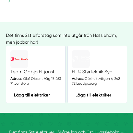
Det finns 2st elföretag som inte utgår från Hässleholm,
men jobbar här!
Team Gabjo Eltjänst
EL & Styrteknik Syd
Adress:
Olof Olssons Väg 17, 263
Adress:
Gökhultsvägen 6, 242
71 Jonstorp
72 Ludvigsborg
Lägg till elektriker
Lägg till elektriker
Det finns 3st elektriker i Skåne län och 0st i Hässleholm –