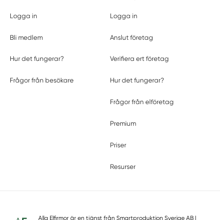
Logga in
Logga in
Bli medlem
Anslut företag
Hur det fungerar?
Verifiera ert företag
Frågor från besökare
Hur det fungerar?
Frågor från elföretag
Premium
Priser
Resurser
Alla Elfirmor är en tjänst från
Smartproduktion Sverige AB
|