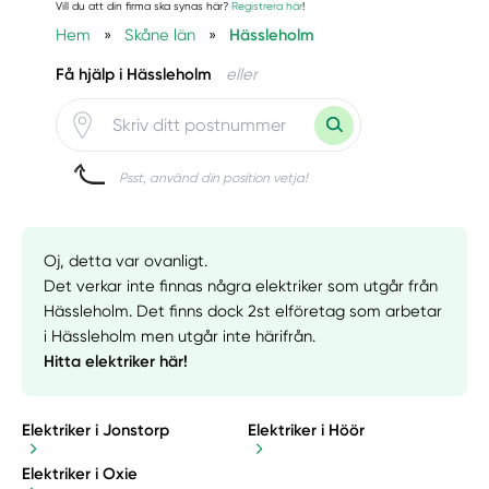
Vill du att din firma ska synas här?
Registrera här
!
Hem
»
Skåne län
»
Hässleholm
Få hjälp i Hässleholm
eller
Psst, använd din position vetja!
Oj, detta var ovanligt.
Det verkar inte finnas några elektriker som utgår från
Hässleholm. Det finns dock 2st elföretag som arbetar
i Hässleholm men utgår inte härifrån.
Hitta elektriker här!
Elektriker i Jonstorp
Elektriker i Höör
Elektriker i Oxie