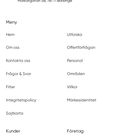
Mästargatan 5B, 781 71 Borlänge
Meny
Hem
Utforska
Om oss
Offertförfrågan
Kontakta oss
Personal
Frågor & Svar
Områden
Filter
Villkor
Integritetspolicy
Märkesidentitet
Sajtkarta
Kunder
Företag