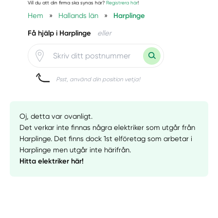
Vill du att din firma ska synas här?
Registrera här
!
Hem
»
Hallands län
»
Harplinge
Få hjälp i Harplinge
eller
Psst, använd din position vetja!
Oj, detta var ovanligt.
Det verkar inte finnas några elektriker som utgår från
Harplinge. Det finns dock 1st elföretag som arbetar i
Harplinge men utgår inte härifrån.
Hitta elektriker här!