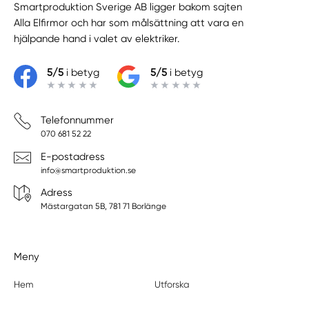
Smartproduktion Sverige AB ligger bakom sajten
Alla Elfirmor
och har som målsättning att vara en
hjälpande hand i valet av elektriker.
5/5
i betyg
5/5
i betyg
Telefonnummer
070 681 52 22
E-postadress
info@smartproduktion.se
Adress
Mästargatan 5B, 781 71 Borlänge
Meny
Hem
Utforska