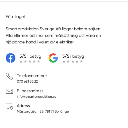
Företaget
Smartproduktion Sverige AB ligger bakom sajten
Alla Elfirmor
och har som målsättning att vara en
hjälpande hand i valet av elektriker.
5/5
i betyg
5/5
i betyg
Telefonnummer
070 681 52 22
E-postadress
info@smartproduktion.se
Adress
Mästargatan 5B, 781 71 Borlänge