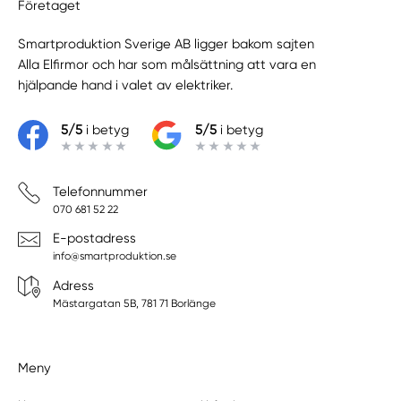
Företaget
Smartproduktion Sverige AB ligger bakom sajten
Alla Elfirmor
och har som målsättning att vara en
hjälpande hand i valet av elektriker.
5/5
i betyg
5/5
i betyg
Telefonnummer
070 681 52 22
E-postadress
info@smartproduktion.se
Adress
Mästargatan 5B, 781 71 Borlänge
Meny