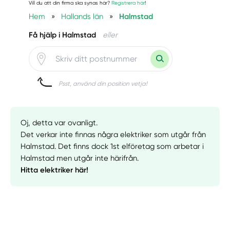
Vill du att din firma ska synas här?
Registrera här
!
Hem
»
Hallands län
»
Halmstad
Få hjälp i Halmstad
eller
Psst, använd din position vetja!
Oj, detta var ovanligt.
Det verkar inte finnas några elektriker som utgår från
Halmstad. Det finns dock 1st elföretag som arbetar i
Halmstad men utgår inte härifrån.
Hitta elektriker här!