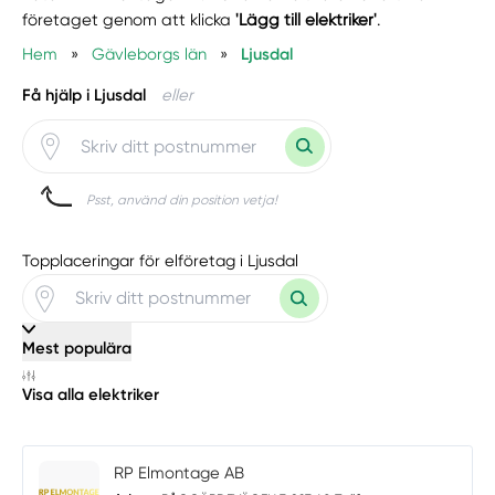
företaget genom att klicka
'Lägg till elektriker'
.
Hem
»
Gävleborgs län
»
Ljusdal
Få hjälp i Ljusdal
eller
Psst, använd din position vetja!
Topplaceringar för elföretag i Ljusdal
Mest populära
Visa alla elektriker
RP Elmontage AB