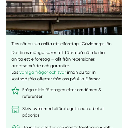
Manuellt
Få hjälp
Välj tillvägagångssätt
Tips när du ska anlita ett elföretag i Gävleborgs län
Det finns många saker att tänka på när du ska
anlita ett elföretag – allt från recensioner,
arbetsområde och garantier.
Läs
vanliga frågor och svar
innan du tar in
kostnadsfria offerter från oss på Alla Elfirmor.
Fråga alltid företagen efter omdömen &
referenser
Skriv avtal med elföretaget innan arbetet
påbörjas
Ta in fler offerter och jämför företagen – kolla