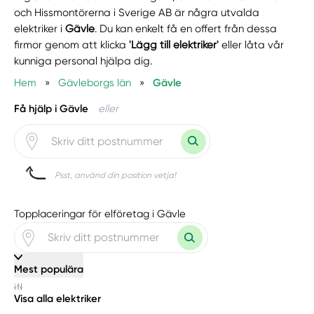
och Hissmontörerna i Sverige AB är några utvalda
elektriker i
Gävle
. Du kan enkelt få en offert från dessa
firmor genom att klicka
'Lägg till elektriker'
eller låta vår
kunniga personal hjälpa dig.
Hem
»
Gävleborgs län
»
Gävle
Få hjälp i Gävle
eller
Psst, använd din position vetja!
Topplaceringar för elföretag i Gävle
Mest populära
Visa alla elektriker