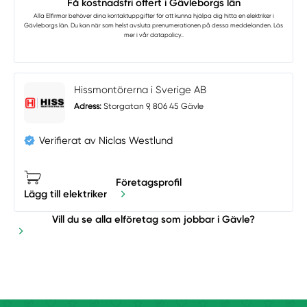
Få kostnadsfri offert i Gävleborgs län
Alla Elfirmor
behöver dina kontaktuppgifter för att kunna hjälpa dig hitta en elektriker i
Gävleborgs län. Du kan när som helst avsluta prenumerationen på dessa meddelanden. Läs
mer i vår
datapolicy.
.
Hissmontörerna i Sverige AB
Adress:
Storgatan 9, 806 45 Gävle
Verifierat av Niclas Westlund
Företagsprofil
Lägg till elektriker
Vill du se alla elföretag som jobbar i Gävle?