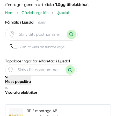
företaget genom att klicka
'Lägg till elektriker'
.
Hem
»
Gävleborgs län
»
Ljusdal
Få hjälp i Ljusdal
eller
Psst, använd din position vetja!
Topplaceringar för elföretag i Ljusdal
Mest populära
Visa alla elektriker
RP Elmontage AB