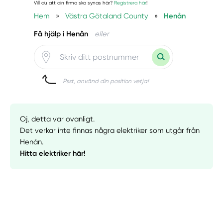
Vill du att din firma ska synas här?
Registrera här
!
Hem
»
Västra Götaland County
»
Henån
Få hjälp i Henån
eller
Psst, använd din position vetja!
Oj, detta var ovanligt.
Det verkar inte finnas några elektriker som utgår från
Henån.
Hitta elektriker här!