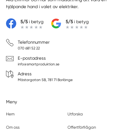
hjälpande hand i valet av elektriker.
5/5
i betyg
5/5
i betyg
Telefonnummer
070 681 52 22
E-postadress
info@smartproduktion.se
Adress
Mästargatan 5B, 781 71 Borlänge
Meny
Hem
Utforska
Om oss
Offertförfrågan