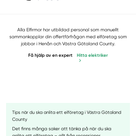
Alla Elfirmor har utbildad personal som manuellt
sammankopplar din offertförfrågan med elföretag som
jobbar i Henån och Västra Götaland County.
Få hjälp av en expert
Hitta elektriker
Manuellt
Få hjälp
Tips när du ska anlita ett elföretag i Västra Götaland
County
Välj tillvägagångssätt
Det finns många saker att tänka på när du ska
anlita ett elföretag – allt från recensioner,