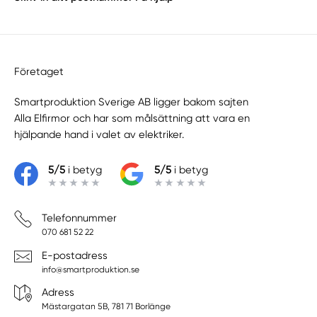
Företaget
Smartproduktion Sverige AB ligger bakom sajten
Alla Elfirmor
och har som målsättning att vara en
hjälpande hand i valet av elektriker.
5/5
i betyg
5/5
i betyg
Telefonnummer
070 681 52 22
E-postadress
info@smartproduktion.se
Adress
Mästargatan 5B, 781 71 Borlänge