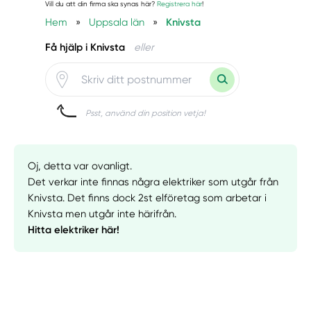
Vill du att din firma ska synas här?
Registrera här
!
Hem
»
Uppsala län
»
Knivsta
Få hjälp i Knivsta
eller
Psst, använd din position vetja!
Oj, detta var ovanligt.
Det verkar inte finnas några elektriker som utgår från
Knivsta. Det finns dock 2st elföretag som arbetar i
Knivsta men utgår inte härifrån.
Hitta elektriker här!