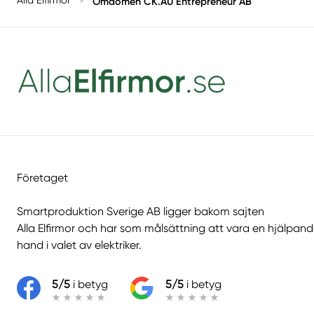
Omdömen CK.AU Entrepreneur AB
Företaget
Smartproduktion Sverige AB ligger bakom sajten
Alla Elfirmor
och har som målsättning att vara en hjälpan
hand i valet av elektriker.
5/5
i betyg
5/5
i betyg