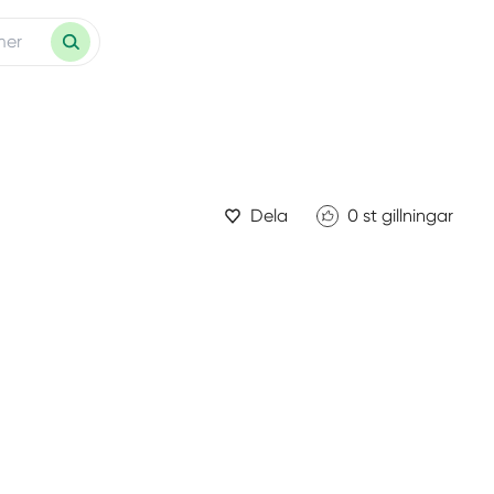
Dela
0
st gillningar