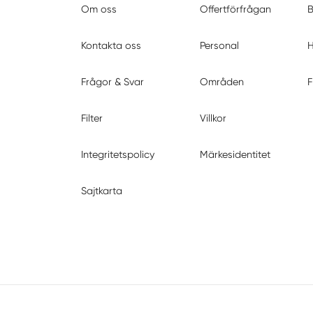
Om oss
Offertförfrågan
B
Kontakta oss
Personal
H
Frågor & Svar
Områden
F
Filter
Villkor
Integritetspolicy
Märkesidentitet
Sajtkarta