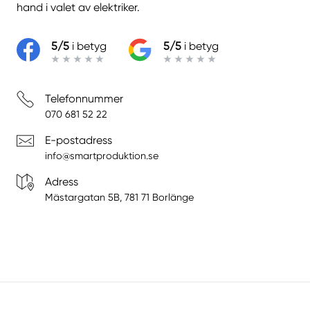
hand i valet av elektriker.
5/5
i betyg
5/5
i betyg
Telefonnummer
070 681 52 22
E-postadress
info@smartproduktion.se
Adress
Mästargatan 5B, 781 71 Borlänge