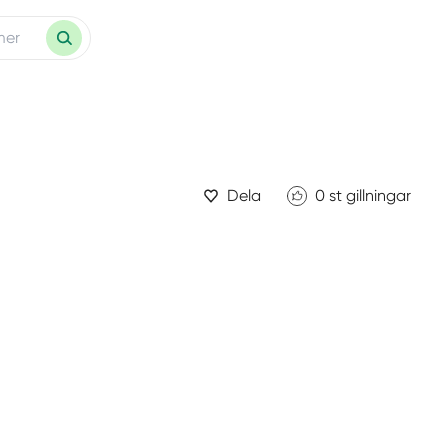
Dela
0
st gillningar