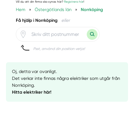
Vill du att din firma ska synas här?
Registrera här
!
Hem
»
Östergötlands län
»
Norrköping
Få hjälp i Norrköping
eller
Psst, använd din position vetja!
Oj, detta var ovanligt.
Det verkar inte finnas några elektriker som utgår från
Norrköping.
Hitta elektriker här!