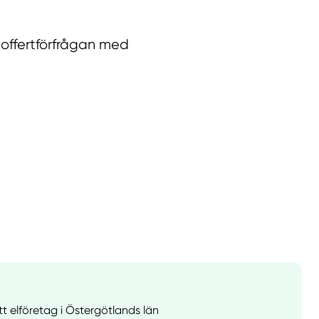
 offertförfrågan med
llt
Få hjälp
Välj tillvägagångssätt
tt elföretag i Östergötlands län