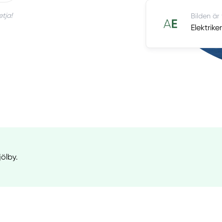
tja!
Bilden är
Elektrike
jölby.