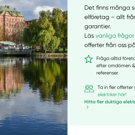
Det finns många sa
elföretag – allt f
garantier.
Läs
vanliga frågor
offerter från oss på
Fråga alltid före
efter omdömen 
referenser
Ta in fler offert
elektriker här!
Hitta fler duktiga elekt