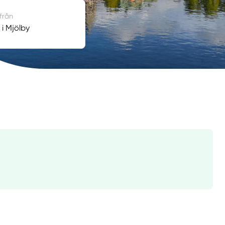
 från
r i Mjölby