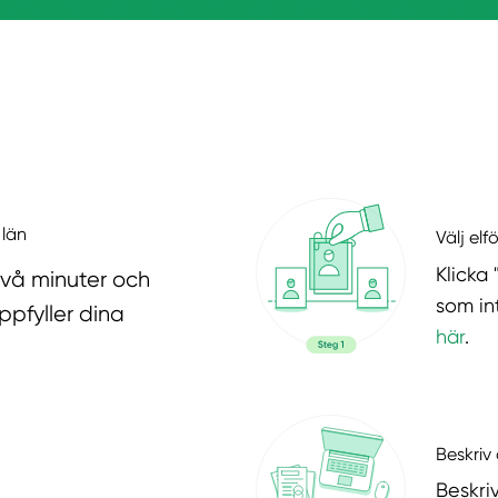
 län
Välj elf
Klicka 
två minuter och
som in
ppfyller dina
här
.
Beskriv 
Beskri