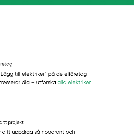
öretag
"Lägg till elektriker" på de elföretag
tresserar dig – utforska
alla elektriker
ditt projekt
v ditt uppdrag så noggrant och