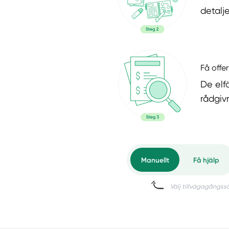
detalje
Få offer
De elf
rådgiv