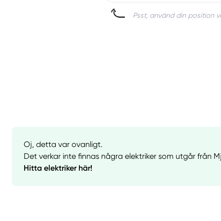
Psst, använd din position ve
Oj, detta var ovanligt.
Det verkar inte finnas några elektriker som utgår från M
Hitta elektriker här!