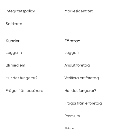
Integritetspolicy
Märkesidentitet
Sajtkarta
Kunder
Företag
Logga in
Logga in
Bli medlem
Anslut företag
Hur det fungerar?
Verifiera ert företag
Frågor från besökare
Hur det fungerar?
Frågor från elföretag
Premium
Priser